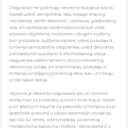
Osiguravači ne pokrivaju nesrećne slučajeve koji su
nastali usled: zemljotresa, rata, invazije stranog
neprijatelja, ratnih aktivnosti i operacija, građanskog
rata, pri upravljanju vazduhoplovima svih vrsta,
plovnim objektima, motornim i drugim vozilima
bez propisane službene isprave, usled pokušaja ili
izvršenja samoubistva osiguranika, usled delovanja
psihoaktivnih supstanci ili alkoholisanog stanja
osiguranika, usled namerno prouzrokovanog
nesrećnog slučaja, pri pripremanju, pokušaju ili
izvršenju umišljajnog krivičnog dela, kao i pri begu
posle takve radnje.
Isljučena je obaveza osiguravača ako je nesrećni
slučaj imao za posledicu prelom kosti koji je nastao
pod dejstvom traume na patološki izmenjenu kost
(patološki prelomi) u okviru sistemskih oboljenja,
kao što su: rahitis, osteomalacija, poremećaj
metabolizma kalcijuma i fosfora i slična stanja ili u