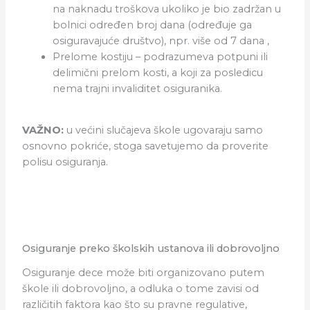
na naknadu troškova ukoliko je bio zadržan u
bolnici određen broj dana (određuje ga
osiguravajuće društvo), npr. više od 7 dana ,
Prelome kostiju – podrazumeva potpuni ili
delimični prelom kosti, a koji za posledicu
nema trajni invaliditet osiguranika.
VAŽNO
:
u većini slučajeva škole ugovaraju samo
osnovno pokriće, stoga savetujemo da proverite
polisu osiguranja.
Osiguranje preko školskih ustanova ili dobrovoljno
Osiguranje dece može biti organizovano putem
škole ili dobrovoljno, a odluka o tome zavisi od
različitih faktora kao što su pravne regulative,