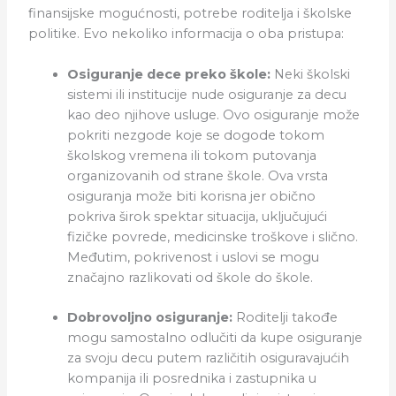
finansijske mogućnosti, potrebe roditelja i školske
politike. Evo nekoliko informacija o oba pristupa:
Osiguranje dece preko škole:
Neki školski
sistemi ili institucije nude osiguranje za decu
kao deo njihove usluge. Ovo osiguranje može
pokriti nezgode koje se dogode tokom
školskog vremena ili tokom putovanja
organizovanih od strane škole. Ova vrsta
osiguranja može biti korisna jer obično
pokriva širok spektar situacija, uključujući
fizičke povrede, medicinske troškove i slično.
Međutim, pokrivenost i uslovi se mogu
značajno razlikovati od škole do škole.
Dobrovoljno osiguranje:
Roditelji takođe
mogu samostalno odlučiti da kupe osiguranje
za svoju decu putem različitih osiguravajućih
kompanija ili posrednika i zastupnika u