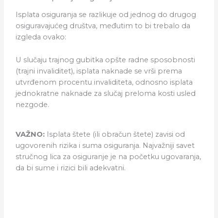
Isplata osiguranja se razlikuje od jednog do drugog
osiguravajućeg društva, međutim to bi trebalo da
izgleda ovako:
U slučaju trajnog gubitka opšte radne sposobnosti
(trajni invaliditet), isplata naknade se vrši prema
utvrđenom procentu invaliditeta, odnosno isplata
jednokratne naknade za slučaj preloma kosti usled
nezgode.
VAŽNO:
Isplata štete (ili obračun štete) zavisi od
ugovorenih rizika i suma osiguranja. Najvažniji savet
stručnog lica za osiguranje je na početku ugovaranja,
da bi sume i rizici bili adekvatni.