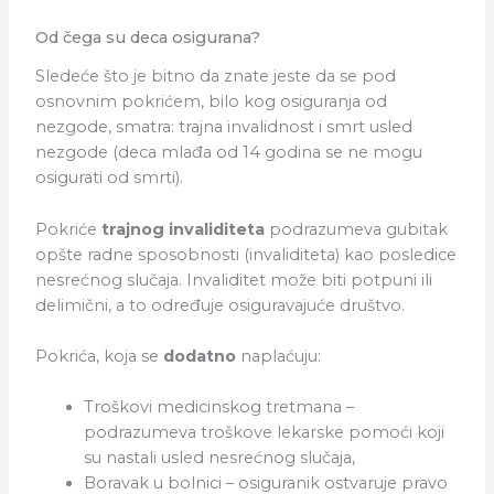
Od čega su deca osigurana?
Sledeće što je bitno da znate jeste da se pod
osnovnim pokrićem, bilo kog osiguranja od
nezgode, smatra: trajna invalidnost i smrt usled
nezgode (deca mlađa od 14 godina se ne mogu
osigurati od smrti).
Pokriće
trajnog invaliditeta
podrazumeva gubitak
opšte radne sposobnosti (invaliditeta) kao posledice
nesrećnog slučaja. Invaliditet može biti potpuni ili
delimični, a to određuje osiguravajuće društvo.
Pokrića, koja se
dodatno
naplaćuju:
Troškovi medicinskog tretmana –
podrazumeva troškove lekarske pomoći koji
su nastali usled nesrećnog slučaja,
Boravak u bolnici – osiguranik ostvaruje pravo