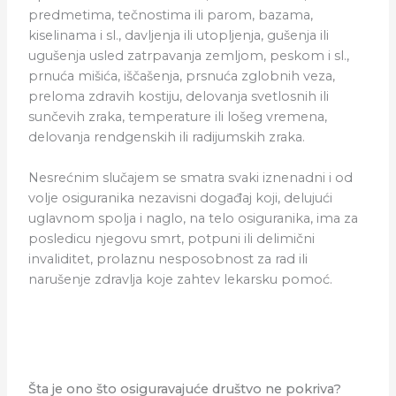
predmetima, tečnostima ili parom, bazama,
kiselinama i sl., davljenja ili utopljenja, gušenja ili
ugušenja usled zatrpavanja zemljom, peskom i sl.,
prnuća mišića, iščašenja, prsnuća zglobnih veza,
preloma zdravih kostiju, delovanja svetlosnih ili
sunčevih zraka, temperature ili lošeg vremena,
delovanja rendgenskih ili radijumskih zraka.
Nesrećnim slučajem se smatra svaki iznenadni i od
volje osiguranika nezavisni događaj koji, delujući
uglavnom spolja i naglo, na telo osiguranika, ima za
posledicu njegovu smrt, potpuni ili delimični
invaliditet, prolaznu nesposobnost za rad ili
narušenje zdravlja koje zahtev lekarsku pomoć.
Šta je ono što osiguravajuće društvo ne pokriva?