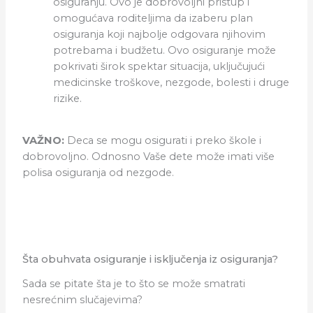
osiguranju. Ovo je dobrovoljni pristup i
omogućava roditeljima da izaberu plan
osiguranja koji najbolje odgovara njihovim
potrebama i budžetu. Ovo osiguranje može
pokrivati širok spektar situacija, uključujući
medicinske troškove, nezgode, bolesti i druge
rizike.
VAŽNO
:
Deca se mogu osigurati i preko škole i
dobrovoljno. Odnosno Vaše dete može imati više
polisa osiguranja od nezgode.
Šta obuhvata osiguranje i isključenja iz osiguranja?
Sada se pitate šta je to što se može smatrati
nesrećnim slučajevima?