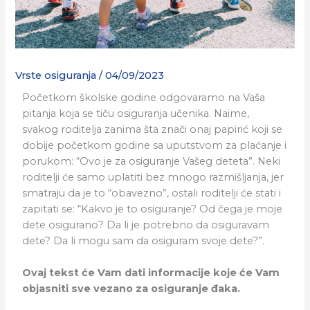
Vrste osiguranja
/
04/09/2023
Početkom školske godine odgovaramo na Vaša
pitanja koja se tiču osiguranja učenika. Naime,
svakog roditelja zanima šta znači onaj papirić koji se
dobije početkom godine sa uputstvom za plaćanje i
porukom: “Ovo je za osiguranje Vašeg deteta”. Neki
roditelji će samo uplatiti bez mnogo razmišljanja, jer
smatraju da je to “obavezno”, ostali roditelji će stati i
zapitati se: “Kakvo je to osiguranje? Od čega je moje
dete osigurano? Da li je potrebno da osiguravam
dete? Da li mogu sam da osiguram svoje dete?”.
Ovaj tekst će Vam dati informacije koje će Vam
objasniti sve vezano za osiguranje đaka.