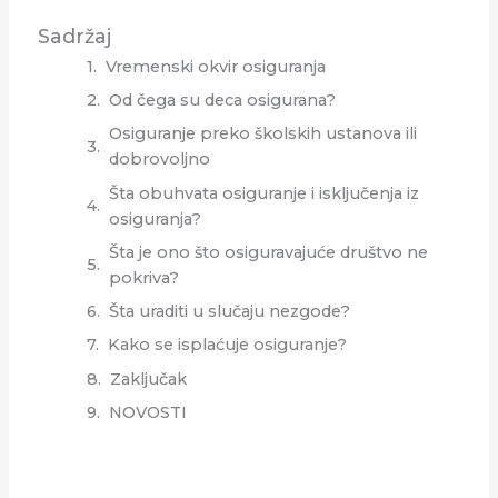
Sadržaj
Vremenski okvir osiguranja
Od čega su deca osigurana?
Osiguranje preko školskih ustanova ili
dobrovoljno
Šta obuhvata osiguranje i isključenja iz
osiguranja?
Šta je ono što osiguravajuće društvo ne
pokriva?
Šta uraditi u slučaju nezgode?
Kako se isplaćuje osiguranje?
Zaključak
NOVOSTI