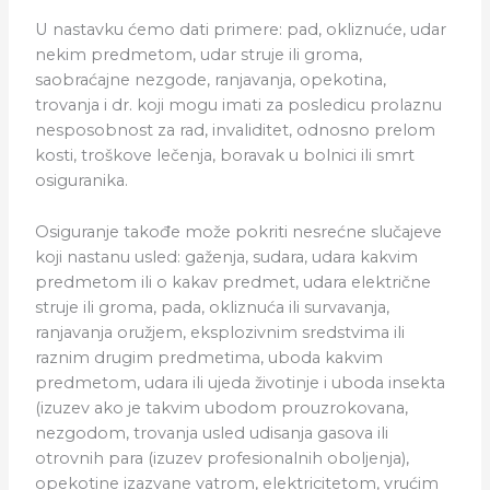
U nastavku ćemo dati primere: pad, okliznuće, udar
nekim predmetom, udar struje ili groma,
saobraćajne nezgode, ranjavanja, opekotina,
trovanja i dr. koji mogu imati za posledicu prolaznu
nesposobnost za rad, invaliditet, odnosno prelom
kosti, troškove lečenja, boravak u bolnici ili smrt
osiguranika.
Osiguranje takođe može pokriti nesrećne slučajeve
koji nastanu usled: gaženja, sudara, udara kakvim
predmetom ili o kakav predmet, udara električne
struje ili groma, pada, okliznuća ili survavanja,
ranjavanja oružjem, eksplozivnim sredstvima ili
raznim drugim predmetima, uboda kakvim
predmetom, udara ili ujeda životinje i uboda insekta
(izuzev ako je takvim ubodom prouzrokovana,
nezgodom, trovanja usled udisanja gasova ili
otrovnih para (izuzev profesionalnih oboljenja),
opekotine izazvane vatrom, elektricitetom, vrućim