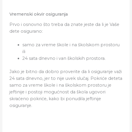
Vremenski okvir osiguranja
Prvo i osnovno što treba da znate jeste da li je Vaše
dete osigurano:
samo za vreme škole i na školskom prostoru
ili
24 sata dnevno i van školskih prostora.
Jako je bitno da dobro proverite da li osiguranje važi
24 sata dnevno, jer to nije uvek slučaj. Pokriće deteta
samo za vreme škole i na školskom prostoru je
jeftinije i postoji mogućnost da škola ugovori
skraćeno pokriće, kako bi ponudila jeftinije
osiguranje.