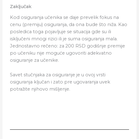
Zaključak
Kod osiguranja učenika se daje prevelik fokus na
cenu (premiju) osiguranja, da ona bude što niža. Kao
posledica toga pojavljuje se situacija gde su ili
isključeni mnogi rizici ili je suma osiguranja mala.
Jednostavno rečeno: za 200 RSD godišnje premije
po učeniku nije moguće ugovoriti adekvatno
osiguranje za učenike.
Savet stučnjaka za osiguranje je u ovoj vrsti
osiguranja ključan i zato pre ugovaranja uvek
potražite njihovo mišljenje.