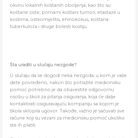
okviru lokalnih koštanih oboljenja, kao što su
koštane ciste, primarni koštani tumori, etastaze u
kostima, osteomijelitis, ehinokokus, koštana
tuberkuloza i druge bolesti kostiju.
Šta uraditi u slučaju nezgode?
U slučaju da se dogodi neka nezgoda, u kom je vaše
dete povređeno, nakon što potražite medicinsku
pomoć potrebno je da obavestite odgovornu
osobu u školi za pitanja osiguranja, koja će dalje
kontaktirati osiguravajuću kompaniju sa kojom je
škola sklopila ugovor. Takođe, važno je sačuvati sve
račune koji su vezani za medicinsku pomoć ukoliko
ste ih platili.