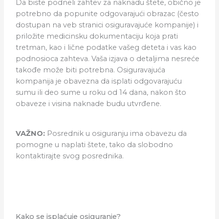
Da biste podneli zahtev za naknadu štete, obično je
potrebno da popunite odgovarajući obrazac (često
dostupan na veb stranici osiguravajuće kompanije) i
priložite medicinsku dokumentaciju koja prati
tretman, kao i lične podatke vašeg deteta i vas kao
podnosioca zahteva. Vaša izjava o detaljima nesreće
takođe može biti potrebna. Osiguravajuća
kompanija je obavezna da isplati odgovarajuću
sumu ili deo sume u roku od 14 dana, nakon što
obaveze i visina naknade budu utvrđene.
VAŽNO:
Posrednik u osiguranju ima obavezu da
pomogne u naplati štete, tako da slobodno
kontaktirajte svog posrednika.
Kako se isplaćuje osiguranje?