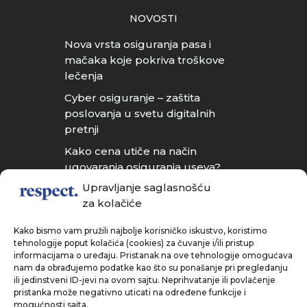
NOVOSTI
Nova vrsta osiguranja pasa i
mačaka koje pokriva troškove
lečenja
Cyber osiguranje – zaštita
poslovanja u svetu digitalnih
pretnji
Kako cena utiče na način
ugovaranja osiguranja useva?
Upravljanje saglasnošću
Da li u Srbiji postoji osiguranje
za kolačiće
kućnih ljubimaca?
Kako bismo vam pružili najbolje korisničko iskustvo, koristimo
tehnologije poput kolačića (cookies) za čuvanje i/ili pristup
informacijama o uređaju. Pristanak na ove tehnologije omogućava
nam da obrađujemo podatke kao što su ponašanje pri pregledanju
ili jedinstveni ID-jevi na ovom sajtu. Neprihvatanje ili povlačenje
pristanka može negativno uticati na određene funkcije i
+381 (21) 604 16 56
mogućnosti sajta.