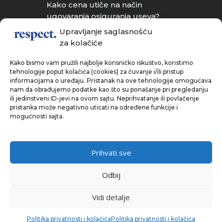
Kako cena utiče na način
ugovaranja osiguranja useva?
Upravljanje saglasnošću
Da li u Srbiji postoji osiguranje
za kolačiće
kućnih ljubimaca?
Kako bismo vam pružili najbolje korisničko iskustvo, koristimo
tehnologije poput kolačića (cookies) za čuvanje i/ili pristup
informacijama o uređaju. Pristanak na ove tehnologije omogućava
nam da obrađujemo podatke kao što su ponašanje pri pregledanju
ili jedinstveni ID-jevi na ovom sajtu. Neprihvatanje ili povlačenje
pristanka može negativno uticati na određene funkcije i
+381 (21) 604 16 56
mogućnosti sajta.
+381 (63) 1998 – 132
Prvomajska 19
Prihvati sve
21470 Bački Petrovac
Odbij
office@respect-serbia.rs
Vidi detalje
I
L
Y
Politika privatnosti i kolačića
Politika privatnosti i kolačića
Copyright © 2026 | Respect Serbia |