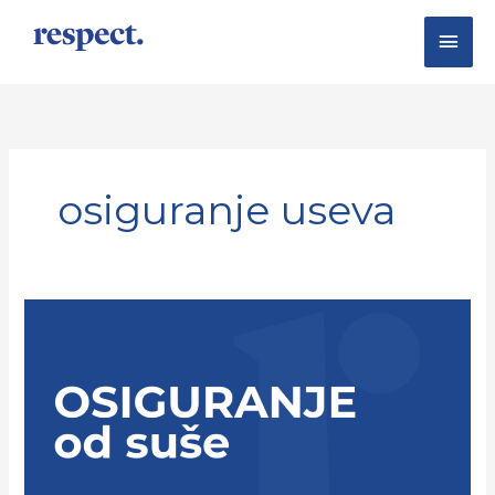
Skip
Main
to
content
Men
osiguranje useva
Osiguranje
od
suše
–
parametarsko
osiguranje
(VIDEO)