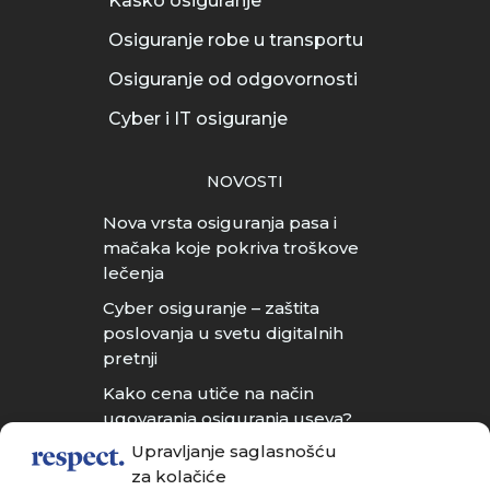
Kasko osiguranje
Osiguranje robe u transportu
Osiguranje od odgovornosti
Cyber i IT osiguranje
NOVOSTI
Nova vrsta osiguranja pasa i
mačaka koje pokriva troškove
lečenja
Cyber osiguranje – zaštita
poslovanja u svetu digitalnih
pretnji
Kako cena utiče na način
ugovaranja osiguranja useva?
Upravljanje saglasnošću
Da li u Srbiji postoji osiguranje
za kolačiće
kućnih ljubimaca?