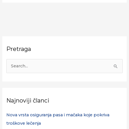
Pretraga
S
e
a
r
Najnoviji članci
c
h
Nova vrsta osiguranja pasa i mačaka koje pokriva
f
troškove lečenja
o