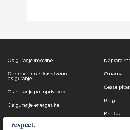
Osiguranje imovine
Naplata št
Dobrovoljno zdravstveno
O nama
osiguranje
Česta pita
Osiguranje poljoprivrede
Blog
Osiguranje energetike
Kontakt
Kasko osiguranje