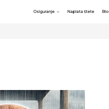
Osiguranje
Naplata štete
Blo