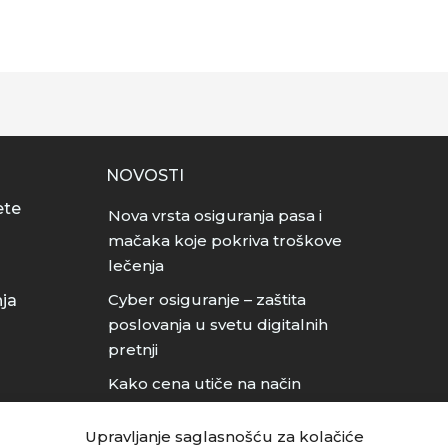
NOVOSTI
ete
Nova vrsta osiguranja pasa i
mačaka koje pokriva troškove
lečenja
Cyber osiguranje – zaštita
nja
poslovanja u svetu digitalnih
pretnji
Kako cena utiče na način
ugovaranja osiguranja useva?
Upravljanje saglasnošću za kolačiće
Da li u Srbiji postoji osiguranje