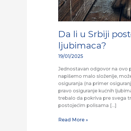
Da li u Srbiji pos
ljubimaca?
19/01/2025
Jednostavan odgovor na ovo pit
napišemo malo složenije, mož
osiguranja (na primer osiguranj
pravo osiguranje kućnih ljubim
trebalo da pokriva pre svega t
postojećim polisama […]
Read More »