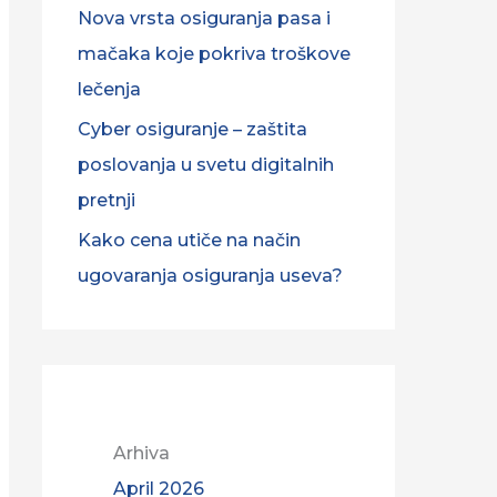
Nova vrsta osiguranja pasa i
f
mačaka koje pokriva troškove
o
lečenja
r
Cyber osiguranje – zaštita
:
poslovanja u svetu digitalnih
pretnji
Kako cena utiče na način
ugovaranja osiguranja useva?
Arhiva
April 2026