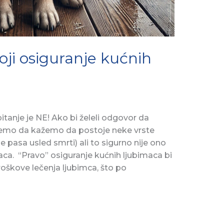
toji osiguranje kućnih
anje je NE! Ako bi želeli odgovor da
emo da kažemo da postoje neke vrste
e pasa usled smrti) ali to sigurno nije ono
aca. “Pravo” osiguranje kućnih ljubimaca bi
roškove lečenja ljubimca, što po