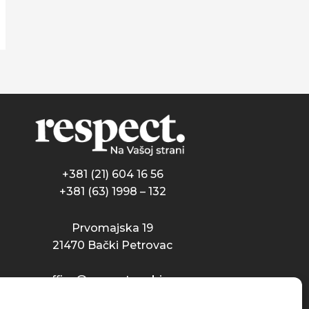
+381 (21) 604 16 56
+381 (63) 1998 – 132
Prvomajska 19
21470 Bački Petrovac
office@respect-serbia.rs